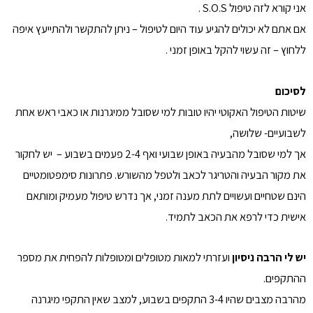
אני קורא לזה טיפול S.O.S .
אם אתם לא יכולים להגיע עוד היום לטיפול – ניתן להתקשר ולהתייעץ איפה
ללחוץ – זה עשוי להקל באופן זמני .
לסיכום
שיטות הטיפול האקוטי יהיו טובות למי שסובל ממיגרנות או כאבי ראש אחת
לשבועיים- שלושה,
אך למי שסובל מהבעיה באופן שבועי ואף 2-4 פעמים בשבוע – יש לחקור
את מקור הבעיה והטריגר לכאב ולטפל מהשורש. פתרונות סימפטומטיים
הינם שטחיים ועשויים לתת מענה זמני, אך נדרש טיפול מעמיק ומותאם
אישית כדי לרפא את הכאב לתמיד.
יש לי הרבה ניסיון
ועזרתי למאות מטופלים ומטופלות להפחית את מספר
ההתקפים.
מהרבה מצבים שהיו 3-4 התקפים בשבוע, למצב שאין התקפי מיגרנה