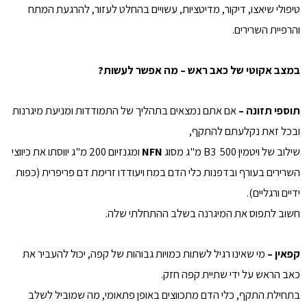
טיפולי שיאצו, דיקור, מדיטציות, עשויים בהחלט לעזור, להרגעת המתח
והרפיית השרירים.
במצב אקוטי של כאב ראש – מה אפשר לעשות?
תוספי תזונה –
אם אתם נמצאים בתהליך של התמודדות ומניעת מיגרנות
ובכל זאת נקלעתם להתקף,
שילוב של ויטמין B3 500 מ"ג מסוג
NFN
ומגנזיום 200 מ"ג יווסתו את כיווצי
השרירים בעורף ובדפנות כלי הדם במח ויעודדו זרימת דם פריפרית (כפות
ידיים ורגליים).
חשוב לתפוס את המיגרנה בשלב ההתחלתי שלה.
קפאין –
מי שאינו רגיל לשתות כמויות גבוהות של קפה, יכול להעביר את
כאב הראש על ידי שתיית קפה חזק.
בתחילת התקף, כלי הדם מתכווצים באופן פתאומי, מה שמוביל לשלב