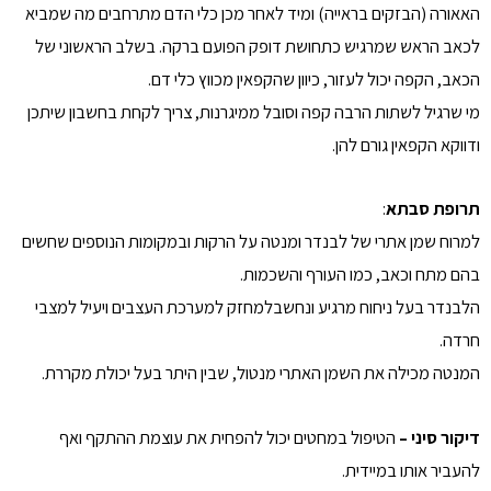
האאורה (הבזקים בראייה) ומיד לאחר מכן כלי הדם מתרחבים מה שמביא
לכאב הראש שמרגיש כתחושת דופק הפועם ברקה. בשלב הראשוני של
הכאב, הקפה יכול לעזור, כיוון שהקפאין מכווץ כלי דם.
מי שרגיל לשתות הרבה קפה וסובל ממיגרנות, צריך לקחת בחשבון שיתכן
ודווקא הקפאין גורם להן.
תרופת סבתא
:
למרוח שמן אתרי של לבנדר ומנטה על הרקות ובמקומות הנוספים שחשים
בהם מתח וכאב, כמו העורף והשכמות.
הלבנדר בעל ניחוח מרגיע ונחשבלמחזק למערכת העצבים ויעיל למצבי
חרדה.
המנטה מכילה את השמן האתרי מנטול, שבין היתר בעל יכולת מקררת.
דיקור סיני –
הטיפול במחטים יכול להפחית את עוצמת ההתקף ואף
להעביר אותו במיידית.