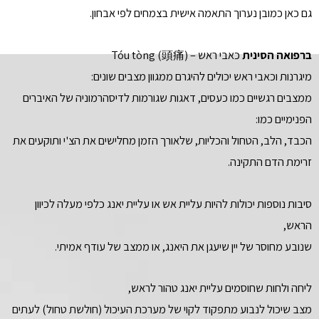
גם כאן כמובן נערוך התאמה אישית בצמחים לפי אבחון.
ברפואה הסינית
כאבי ראש – Tóu tòng (頭痛)
מיגרנות וכאבי ראש יכולים להיגרם ממגוון מצבים שונים:
ממצבים רגשיים כמו כעסים, דאגות שגורמות לדיסהרמוניה של האיברים
הפנימיים כמו:
הכבד, הלב, הטחול והכליות, שלאורך הזמן מחלישים את הצ'י ותוקעים את
זרימת הדם התקינה.
סיבות נוספות יכולות להיות עליית אש או עליית יאנג כלפי מעלה לכיוון
הראש,
שנובע מחוסר של יין שיעגן את היאנג, או ממצב של עודף אמיתי.
ליחה ולחות שחוסמים עליית יאנג טהור לראש,
מצב שיכול לנבוע מתפקוד לקוי של מערכת העיכול (חולשת טחול) לעתים