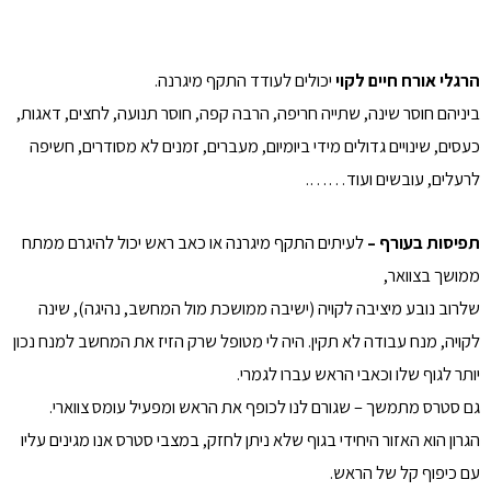
הרגלי אורח חיים לקוי
יכולים לעודד התקף מיגרנה.
ביניהם חוסר שינה, שתייה חריפה, הרבה קפה, חוסר תנועה, לחצים, דאגות,
כעסים, שינויים גדולים מידי ביומיום, מעברים, זמנים לא מסודרים, חשיפה
לרעלים, עובשים ועוד…….
תפיסות בעורף –
לעיתים התקף מיגרנה או כאב ראש יכול להיגרם ממתח
ממושך בצוואר,
שלרוב נובע מיציבה לקויה (ישיבה ממושכת מול המחשב, נהיגה), שינה
לקויה, מנח עבודה לא תקין. היה לי מטופל שרק הזיז את המחשב למנח נכון
יותר לגוף שלו וכאבי הראש עברו לגמרי.
גם סטרס מתמשך – שגורם לנו לכופף את הראש ומפעיל עומס צווארי.
הגרון הוא האזור היחידי בגוף שלא ניתן לחזק, במצבי סטרס אנו מגינים עליו
עם כיפוף קל של הראש.