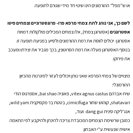
או ש"מפל" ההורמונים הינו שינוי חד מידי שגורם לתופעה.
לשם כך, אני נוהג לתת צמחי מרפא פרו- פרוגסטרוניים וצמחים פיטו
אסטרוגנים
(אסטרוגן צמחי), אלו צמחים המכילים מולקולות דמויות
אסטרוגן- יכולים לווסת את רמת ההורמונים ולסייע במניעת תופעה זו.
בנוסף האסטרוגן מעלה את רמת הסרוטונין, בכך מגביר את יצירתו ומעכב
את פירוקו.
מיצויים של צמחי המרפא שאני נותן ויכולים לעזור למיגרנות מהכיוון
ההורמונלי:
שיח-אברהם vitex agnus castus, פאוניה bai shao, אספרגוס הודי
shatavari, קוהוש שחור cimicifuga, בטטת בר מקסיקנית wild yam,
אנג'ליקה סינית dang gui ועוד,
כמובן שרשימת הצמחים המכובדת צריכה להינתן ולהיקבע לפי התאמה
אישית שנעשית ע"י האבחון.