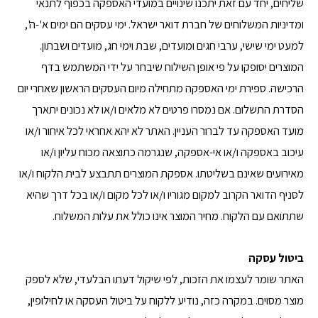
שליחים, יחד עם זאת יתכנו שינויים במועדי האספקה בכפוף לתנאי
ומדיניות המשלוחים של חברת דואר ישראל. ימי עסקים הם ימים א'-ה',
למעט ימי שישי, ערבי חגים ומועדים, שבת וימי חג, מועדים ושבתון.
המוצרים יסופקו על פי אופן השילוח שיבחר על ידי המשתמש בדף
הרכישה. ספירת ימי האספקה מתחילה מיום העסקים הראשון שאחרי יום
הסדרת התשלום. אם נמסרו פרטים לא מלאים ו/או לא נכונים יתארך
מועד האספקה עד לברור העניין. האתר לא יהא אחראי לכל איחור ו/או
עיכוב באספקה ו/או אי-אספקה, שנגרמה כתוצאה מכוח עליון ו/או
מאירועים שאינם בשליטתו. אספקת המוצרים תתבצע לבית הלקוח ו/או
לסניף הדואר הקרוב למקום מגוריו ו/או לכל מקום ו/או בכל דרך שהיא
שתתואם עם הלקוח. מחיר המוצר אינו כולל את עלות המשלוח.
ביטול עסקה
האתר שומר לעצמו את הזכות, לפי שיקול דעתו הבלעדי, שלא לספק
מוצר מסוים. במקרה כזה, נודיע ללקוח על ביטול העסקה או לחילופין,