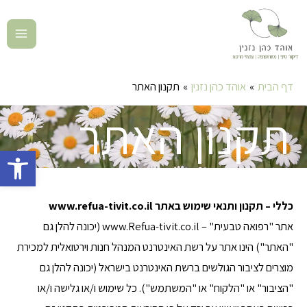
דף הבית
אוהד כהן נזנין
תקנון האתר
תקנון האתר
פתח סרגל 
כללי – תקנון ותנאי שימוש באתר www.refua-tivit.co.il
אתר "רפואה טבעית" – www.Refua-tivit.co.il (יכונה להלן גם
"האתר") הינו אתר על רשת האינטרנט המנהל חנות וירטואלית למכירת
מוצרים לציבור הגולשים ברשת האינטרנט בישראל (יכונה להלן גם
"הציבור" או "הלקוח" או "המשתמש"). כל שימוש ו/או גלישה ו/או