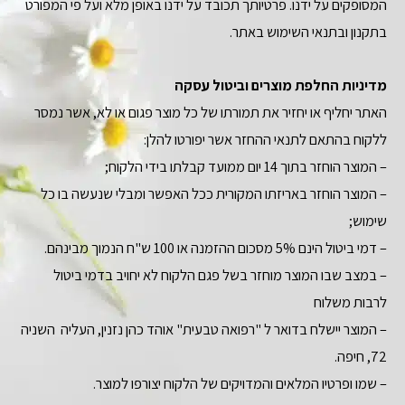
המסופקים על ידנו. פרטיותך תכובד על ידנו באופן מלא ועל פי המפורט
בתקנון ובתנאי השימוש באתר.
מדיניות החלפת מוצרים וביטול עסקה
האתר יחליף או יחזיר את תמורתו של כל מוצר פגום או לא, אשר נמסר
ללקוח בהתאם לתנאי ההחזר אשר יפורטו להלן:
– המוצר הוחזר בתוך 14 יום ממועד קבלתו בידי הלקוח;
– המוצר הוחזר באריזתו המקורית ככל האפשר ומבלי שנעשה בו כל
שימוש;
– דמי ביטול הינם 5% מסכום ההזמנה או 100 ש"ח הנמוך מבינהם.
– במצב שבו המוצר מוחזר בשל פגם הלקוח לא יחויב בדמי ביטול
לרבות משלוח
– המוצר יישלח בדואר ל "רפואה טבעית" אוהד כהן נזנין, העליה השניה
72, חיפה.
– שמו ופרטיו המלאים והמדויקים של הלקוח יצורפו למוצר.