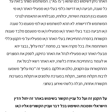
האתר ניתן לשימוש כמו שהוא ("AS IS"). המשתמש מוותר בזאת על
כל טענה, תביעה ו/או דרישה כלפי בעלי ו/או מפעילי האתר ו/או מי
מטעמו בגין תכונות השירות, יכולותיו, מגבלותיו או התאמתו לצרכי
המשתמש ולדרישותיו. לא תהא למשתמש ו/או למי מטעמו כל טענה
ו/או תביעה כנגד בעלי האתר ו/או מפעיליו ו/או מי מטעמם מלבד טענות
הקשורות בהפרת התחייבויות בעלי האתר ו/או מפעיליו על פי תקנון וכללי
השתתפות אלו. בכל מקרה אשר בו, מחמת "כוח עליון", נבצר יהא
מבעלי האתר ו/או מפעיליו לנהל את האתר כתיקנו, לספק את המוצרים
או לעמוד בהתחייבות אחרת כלשהי, יהא האתר רשאי לבטל את
ההתקשרות עם הקונים, כולם או חלקם. בסעיף זה "כוח עליון" משמעו:
לרבות תקלות מחשב, תקלות במערכת טלפונים או תקלות במערכות
תקשורת אחרות, חבלה כלשהי ואירוע בטחוני.
על תקנון זה ועל כל עניין הקשור בשימוש באתר זה יחול הדין
הישראלי וסמכות השיפוט בכל דבר ועניין הקשורים אליו ו/או