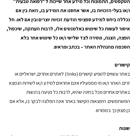
הטקסטים, התמונות וכל מידע אחר שייכות ל "
רפואה טבעית
”
ו/או בעלי הזכויות בו, אשר אחסנו את המידע בו, וזאת בין אם
נכללה ביחס למידע ספציפי הודעת זכויות יוצרים ובין אם לאו. חל
איסור לעשות כל שימוש באלמנטים אלו, לרבות העתקה, שיכפול,
הפצה, הצגה, מסירה לצד שלישי ו/או כל שימוש אחר בלא
הסכמה מהנהלת האתר – בכתב ומראש
.
קישורים
באתר עשויים להופיע קישורים (links) לאתרים אחרים, ישראליים או
זרים. האתר ו/או מי ממפעיליו אינם אחראים למידע ו/או לשירות הנמצא
באתרים אחרים מכל בחינה שהיא, לרבות כל פגיעה ברגשות
המשתמשים. הימצאות הקישור באתר אינה המלצה לבקר בו, אלא אם
כן מצוין כך במפורש.
שונות