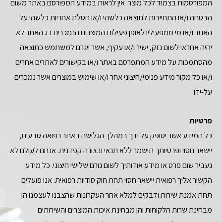
המפורסמות בצמוד לכל מוצר. אין לראות במידע המפורסם באתר משום
הבטחה ו/או התחייבות לתוצאה כלשהי ו/או הטלת אחריות כלשהי על
האתר ו/או מי ממפעיליו לאופן פעילות המוצרים הנמכרים בו. האתר לא
יהיה אחראי לשום נזק, ישיר ו/או עקיף, אשר ייגרם למשתמש כתוצאה
מהסתמכות על מידע המתפרסם באתר ו/או בקישורים לאתרים אחרים
ו/או כל מקור מידע פנימי/חיצוני אחר ו/או שימוש במוצרים אשר נמכרים
על-ידו.
פרטיות
כל המידע אשר יסופק על ידך במהלך הגלישה באתר רפואה טבעית,
יישאר חסוי ופרטיותך תישמר ללא תנאי ובצורה קפדנית. אנחנו לעולם לא
נעביר שום פרט או מידע אודותיך לשום גורם שלישי חיצוני. כל מידע
הקשור אליך רפואית יישאר חסוי תחת חוק סודיות רפואית. אנו פועלים
תחת אמנת שירות ודבקים למלא אחר העקרונות שהצבנו לעצמנו הן
מבחינת שרות הלקוחות והן מבחינת איכות המוצרים והשירותים