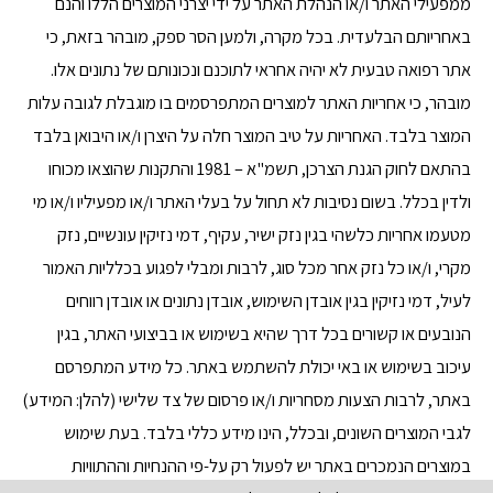
ממפעילי האתר ו/או הנהלת האתר על ידי יצרני המוצרים הללו והנם
באחריותם הבלעדית. בכל מקרה, ולמען הסר ספק, מובהר בזאת, כי
אתר רפואה טבעית לא יהיה אחראי לתוכנם ונכונותם של נתונים אלו.
מובהר, כי אחריות האתר למוצרים המתפרסמים בו מוגבלת לגובה עלות
המוצר בלבד. האחריות על טיב המוצר חלה על היצרן ו/או היבואן בלבד
בהתאם לחוק הגנת הצרכן, תשמ"א – 1981 והתקנות שהוצאו מכוחו
ולדין בכלל. בשום נסיבות לא תחול על בעלי האתר ו/או מפעיליו ו/או מי
מטעמו אחריות כלשהי בגין נזק ישיר, עקיף, דמי נזיקין עונשיים, נזק
מקרי, ו/או כל נזק אחר מכל סוג, לרבות ומבלי לפגוע בכלליות האמור
לעיל, דמי נזיקין בגין אובדן השימוש, אובדן נתונים או אובדן רווחים
הנובעים או קשורים בכל דרך שהיא בשימוש או בביצועי האתר, בגין
עיכוב בשימוש או באי יכולת להשתמש באתר. כל מידע המתפרסם
באתר, לרבות הצעות מסחריות ו/או פרסום של צד שלישי (להלן: המידע)
לגבי המוצרים השונים, ובכלל, הינו מידע כללי בלבד. בעת שימוש
במוצרים הנמכרים באתר יש לפעול רק על-פי ההנחיות וההתוויות