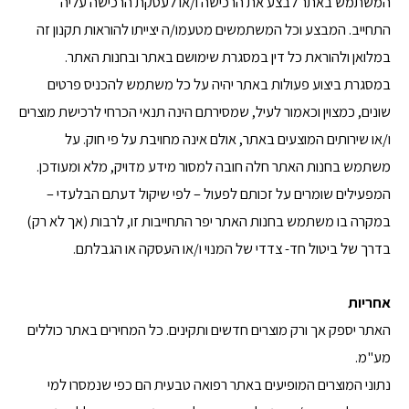
המשתמש באתר לבצע את הרכישה ו/או לעסקת הרכישה עליה
התחייב. המבצע וכל המשתמשים מטעמו/ה יצייתו להוראות תקנון זה
במלואן ולהוראת כל דין במסגרת שימושם באתר ובחנות האתר.
במסגרת ביצוע פעולות באתר יהיה על כל משתמש להכניס פרטים
שונים, כמצוין וכאמור לעיל, שמסירתם הינה תנאי הכרחי לרכישת מוצרים
ו/או שירותים המוצעים באתר, אולם אינה מחויבת על פי חוק. על
משתמש בחנות האתר חלה חובה למסור מידע מדויק, מלא ומעודכן.
המפעילים שומרים על זכותם לפעול – לפי שיקול דעתם הבלעדי –
במקרה בו משתמש בחנות האתר יפר התחייבות זו, לרבות (אך לא רק)
בדרך של ביטול חד- צדדי של המנוי ו/או העסקה או הגבלתם.
אחריות
האתר יספק אך ורק מוצרים חדשים ותקינים. כל המחירים באתר כוללים
מע"מ.
נתוני המוצרים המופיעים באתר רפואה טבעית הם כפי שנמסרו למי