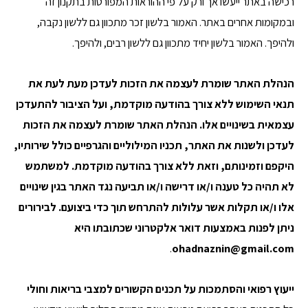
רכישה באתר ייעשו אך ורק על פי ההוראות המפורטות בתקנון זה
ובמקומות אחרים באתר. האמור בלשון זכר מתכוון גם ללשון נקבה,
ולהיפך. האמור בלשון יחיד מתכוון גם ללשון רבים, ולהיפך.
הנהלת האתר שומרת לעצמה את הזכות לעדכן מעת לעת את
תנאי השימוש ללא צורך בהודעה מוקדמת, ועל הציבור להתעדכן
עצמאית בשינויים אלו. הנהלת האתר שומרת לעצמה את הזכות
לעדכן ולשנות את האתר, תכניו המילוליים והגרפיים כולל שירותיו,
היקפם וזמינותם, וזאת ללא צורך בהודעה מוקדמת. למשתמש
לא תהיה כל טענה ו/או דרישה ו/או תביעה נגד האתר בגין שינויים
אלו ו/או תקלות אשר עלולות להתרחש תוך כדי ביצועם. לבירורים
ניתן לפנות באמצעות דואר אלקטרוני שכתובתו ה
יא
.
ohadnaznin@gmail.com
ייעוץ רפואי והסתמכות על תכנים הקשורים למצבי בריאות וחולי