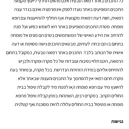
כל התכנים באתר רפואה טבעית אינם מהווים תחליף לייעוץ מקצועי.
התכנים המופיעים באתר נועדו לספק אינפורמציה ואינם בגדר עצה
רפואית, חוות דעת רפואית מקצועית או\ו תחליף להתייעצות עם רופא
מומחה. מטרת התכנים המופיעים באתר היא לשמש כסיוע ועל מנת
להרחיב את הידע האישי של המשתמשים בטרם הם פונים אל מומחה
בתחום בו הם יבחרו. לעיתים, מבטאים התכנים גישה מסוימת או דעה
אישית של הכותב בלבד. התכנים באתר רפואה טבעית, כמקובל בתחום
הרפואה, הינם תלויי נסיבות ועובדות של כל מקרה ומקרה ולכן יש
להתייחס אליהם במידת הזהירות הנדרשת. בכל מקרה, ובמיוחד בעת
מקרה חרום רפואי אין להסתמך על התכנים והעצות שבאתר אלא
להיוועץ מיד עם רופא מומחה ו/או לפנות מיד לקבלת טיפול בבית
החולים הקרוב. במקרים רבים, השתהות במתן קבלת טיפול מרופא
מומחה או מטיפול בבית החולים עלולה להיות מסוכנת ואף קטלנית.
נגישות