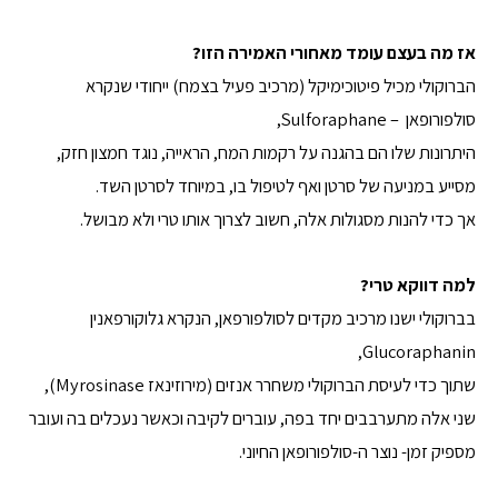
אז מה בעצם עומד מאחורי האמירה הזו?
הברוקולי מכיל פיטוכימיקל (מרכיב פעיל בצמח) ייחודי שנקרא
סולפורופאן – Sulforaphane,
היתרונות שלו הם בהגנה על רקמות המח, הראייה, נוגד חמצון חזק,
מסייע במניעה של סרטן ואף לטיפול בו, במיוחד לסרטן השד.
אך כדי להנות מסגולות אלה, חשוב לצרוך אותו טרי ולא מבושל.
למה דווקא טרי?
בברוקולי ישנו מרכיב מקדים לסולפורפאן, הנקרא גלוקורפאנין
Glucoraphanin,
שתוך כדי לעיסת הברוקולי משחרר אנזים (מירוזינאז Myrosinase),
שני אלה מתערבבים יחד בפה, עוברים לקיבה וכאשר נעכלים בה ועובר
מספיק זמן- נוצר ה-סולפורופאן החיוני.