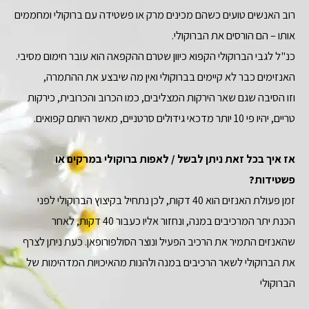
רוב האנשים טועים כשהם מכינים מרק או פשטידה עם ברוקולי ומחממים
אותו – הם הורסים את הברוקולי.
כנ"ל לגבי הברוקולי הקפוא כיוון שטרם ההקפאה הוא עובר חימום מסיבי.
האנזימים כבר לא קיימים בברוקולי ואין מה שיבצע את ההתמרה,
וזו הסיבה שגם שאר הירקות המצליבים, כמו הכרוב והכרובית, כירקות
טריים, יהיו פי 10 יותר מדכאי גידולים סרטניים, מאשר היותם קפואים.
אז איך בכל זאת ניתן לבשל / לאפות ברוקולי במרקים או
פשטידות?
זמן פעולת האנזים הוא 40 דקות, לכן נתחיל בקיצוץ הברוקולי לפני
הכנת יתר המרכיבים במנה, ונחזור אליו כעבור 40 דקות, לאחר
שהאנזים התמיר את הרכיב הפעיל ונוצר הסולפורופאן. כעת ניתן לצרף
את הברוקולי לשאר הרכיבים במנה ולהנות מהאיכויות המדהימות של
הברוקולי