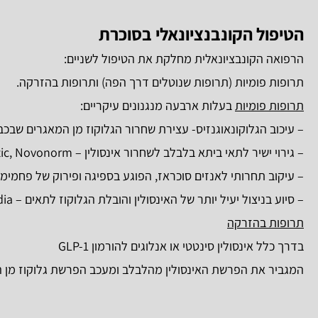
הטיפול הקונבנציונאלי בסוכרת
הרפואה הקונבציונאלית מחלקת את הטיפול לשניים:
תרופות פומיות (תרופות שנוטלים דרך הפה) ותרופות בהזרקה.
תרופות פומיות
בעלות ארבעה מנגנונים עיקריים:
– עיכוב הגלוקונאוגנזיס- עצירת שחרור הגלוקוז מן המאגרים שבכבד- ucophage
– גירוי ישיר לתאי ביתא בלבלב לשחרור אינסולין – Gluben, Glibetic, Novonorm.
– עיקוב תחרותי לאנזים סוכראז, הפוגע בספיגה ופירוק של פחמימות במעי –
– סיוע בניצול יעיל יותר של האינסולין והובלת הגלוקוז לתאים – Avandia.
תרופות בהזרקה
בדרך כלל אינסולין סינטטי או אנלוגים להורמון GLP-1
המגביר את הפרשת האינסולין מהלבלב ומעכב הפרשת גלוקוז מן 