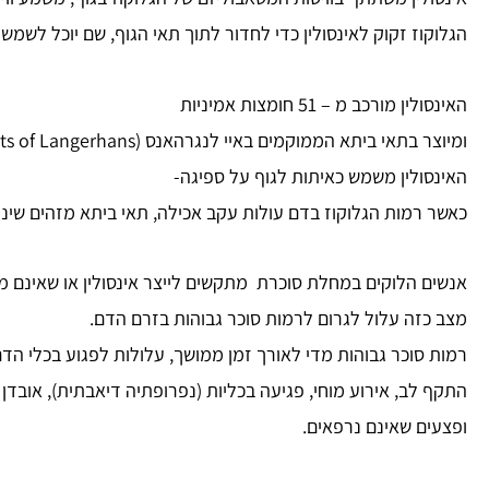
הגלוקוז זקוק לאינסולין כדי לחדור לתוך תאי הגוף, שם יוכל לשמש
האינסולין מורכב מ – 51 חומצות אמיניות
ומיוצר בתאי ביתא הממוקמים באיי לנגרהאנס (Islets of Langerhans) שהם קבוצת תאים אנדוקריניים בלבלב.
האינסולין משמש כאיתות לגוף על ספיגה-
כאשר רמות הגלוקוז בדם עולות עקב אכילה, תאי ביתא מזהים שינו
אנשים הלוקים במחלת סוכרת מתקשים לייצר אינסולין או שאינם 
מצב כזה עלול לגרום לרמות סוכר גבוהות בזרם הדם.
רמות סוכר גבוהות מדי לאורך זמן ממושך, עלולות לפגוע בכלי הדם
התקף לב, אירוע מוחי, פגיעה בכליות (נפרופתיה דיאבתית), אובדן כ
ופצעים שאינם נרפאים.