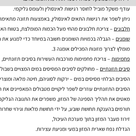
עודף משקל מוביל לחוסר רגישות לאינסולין ולעומס גליקמי.
ניתן לשפר את רגישות התאים לאינסולין, באמצעות תזונה מתאימה 
חלבונים
– צריכת חלבונים מהחי מעל הכמות המומלצת, בטווח הארו
שומנים
– הגבלה בכמויות השומנים חשובה במיוחד כדי למנוע את 
מומלץ לצרוך מזונות המכילים אומגה 3.
פחמימות
– צריכת פחמימות מורכבות העשירות בסיבים תזונתיים, וי
סיבים תזונתיים
– מחולקים לסיבים המסיסים במים המצויים בשבולת ש
הסיבים הבלתי מסיסים במים – ירקות לסוגיהם, חיטה מלאה ומוצרי
הסיבים התזונתיים עוזרים לשפר ליקויים מטבולים המאפיינים את 
מאטים את תהליך הספיגה של המזון, משפרים את התגובה הגליקמית
תורמים בהענקת תחושת שובע, על ידי תחושת מלאות וגירוי שחרור 
זירוז מעבר המזון בתוך מערכת העיכול,
הגדלת נפח שארית המזון במעי ומניעת עצירות.