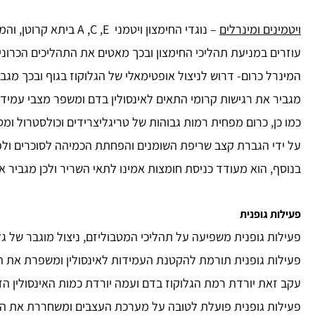
ויטמינים ומינרלים
– נוגדי החימצון ויטמני A ,C ,E ביתא קרוטן, והמינרלים : סלניום, נחושת, מנגן ואבץ
עוזרים במניעת תהליכי החימצון ובכך מאטים את התהליכים הכרוניי
המינרל כרום- דרוש לניצול אופטימאלי של הגלוקוז בגוף ובכך מגב
מגביר את רגישות קרומי התאים לאינסולין בדם ומשפר מצבי עמידות
כמו כן, כרום מפחית רמות גבוהות של טריגליצרידים וכולסטרול ו
על ידי הגברת קצב שריפת השומנים והפחתת הכמיהה לסוכרים ולפ
בנוסף, הוא מעודד כניסת חומצות אמינו לתאי השריר ולכן מגביר 
פעילות גופנית
פעילות גופנית משפיעה על תהליכי המטבוליזם, ניצול מוגבר של ג
פעילות גופנית תורמת להקטנת העמידות לאינסולין ומשפרת את הס
עקב זאת יורדת רמת הגלוקוז בדם ועמה יורדת כמות האינסולין הד
פעילות גופנית פועלת לטובה על מערכת העצבים ומשחררת את הגוף