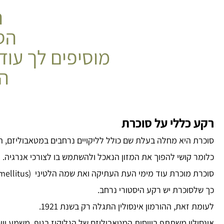
ה
הסו
מוסיפים לך עוד
הג
רקע כללי על סוכרת
סוכרת היא מחלה בעלת שם כולל לליקויים נרחבים במטאבוליזם, הנגרמים עקב
כלומר קושי להפוך את המזון הנאכל ולהשתמש בו לצורכי אנרגיה.
סוכרת מוכרת עוד מימי העת העתיקה ואת שמה הלטיני (diabetes mellitus) טבע רופא רומי עוד במאה הראשונה.
כך שלסוכרת יש רקע היסטורי נרחב.
לעומת זאת, ההורמון אינסולין התגלה רק בשנת 1921.
אינסולין משתתף בוויסות המטאבוליזם של הגלוקוז בגוף, משמע ווי