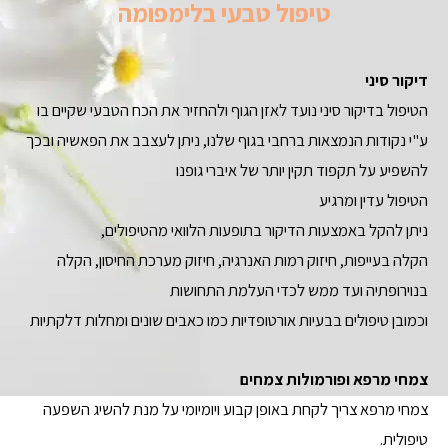
טיפול טבעי בלימפומה
דיקור סיני
הטיפול בדיקור סיני נועד לאזן הגוף ולהחזיר את הכח הטבעי שקיים בו
ע"י נקודות הנמצאות ברחבי בגוף שלנו, ניתן לעצבב את הפאשיה ובכך
להשפיע על תקפוד תקין יותר של איברי גופנו
הטיפול עדין ומרגיע
ניתן להקל באמצעות הדיקור בתופעות הלוואי מהטיפולים,
הקלה בעייפות, חיזוק רמות האנרגיה, חיזוק מערכת החיסון, הקלה
בנוירופתיה ועד ממש לכדי העלמת התחושות
וכמובן טיפולים בבעיות אורטופדיות כמו כאבים שונים ומחלות דלקתיות
צמחי מרפא ופורמולות צמחים
צמחי מרפא צריך לקחת באופן קבוע ויומיומי על מנת להשיג השפעה
טיפולית.