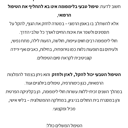
חשוב לדעת:
טיפול טבעי בלימפומה אינו בא להחליף את הטיפול
הרפואי
,
אלא להשתלב בו באופן הרמוני – במטרה לחזק את הגוף, להקל על
תסמינים ולשפר את איכות החיים לאורך כל שלבי הדרך.
חולי לימפומה רבים חווים עייפות, חולשה, הזעות לילה, מתח נפשי,
ולעיתים גם תופעות נלוות כמו נוירופתיה, בחילות, כאבים ואף ירידה
קוגניטיבית לקראת סיום הטיפולים.
הטיפול הטבעי יכול להקל, לאזן ולחזק
והוא ניתן בצמוד להמלצות
הרפואיות, כגון כימותרפיה, טיפולים ביולוגיים ועוד.
במהלך השנים זכיתי ללוות עשרות חולי לימפומה, הן בקליניקה הפרטית
והן במסגרת בית החולים בני ציון, במחלקה ההמטולוגית – בליווי אישי,
מכיל ומקצועי.
הטיפול המשלים כולל: