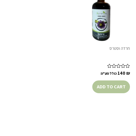
חרדה וסטרס
צמחי מרפא לטיפול טבעי בחרדה
140
Rated
₪
כולל מע"מ
0
out
of
ADD TO CART
5