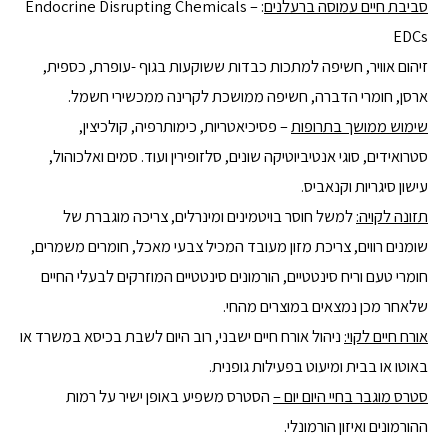
סביבת חיים עמוסה ברעלנים
:
Endocrine Disrupting Chemicals –
EDCs
זיהום אוויר, חשיפה למתכות כבדות ששוקעות בגוף -עופרת, כספית,
ארסן, חומרי הדברה, חשיפה ממושכת לקרינה ממכשירי חשמל.
שימוש ממושך בתרופות
– פסיכיאטריות, כימותרפיה, קולכיצין,
סטרואידים, סוגי אנטיביוטיקה שונים, סלזופירין ועוד. סמים ואלכוהול,
עישון סיגריות וקנאביס.
תזונה לקויה:
למשל חוסר בויטמינים ומינרלים, צריכה מוגברת של
שומנים רווים, צריכת מזון מעובד המכיל צבעי מאכל, חומרים משמרים,
חומרי טעם וריח סינטטיים, הורמונים סינטטיים המוזרקים לבעלי החיים
שלאחר מכן נמצאים במוצרים מהחי.
אורח חיים לקוי:
ניהול אורח חיים ישבני, רוב היום לשבת בכיסא במשרד או
באוטו או בבית ומיעוט בפעילות גופנית.
סטרס מוגבר
בחיי היום יום –
הסטרס משפיע באופן ישיר על רמות
ההורמונים ואיזון הורמונלי.