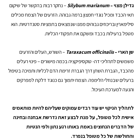
גדילן מצוי –
Silybum marianum
– נחקר רבות בהקשר של שיקום
תאי הכבד ומכיל נוגדי חמצון ברמה גבוהה. הזרעים של הצמח מכילים
סילימארין ובריכוזים גבוהים ממנו שנמצאים בתמציות סטנדרטיות. הוא
מטפל ברעילות בכבד ומשקם את תפקודי הכליות.
שן הארי –
Taraxacum officinalis
– השורש, העלים והזרעים
משמשים לתהליכי דה- טוקסיפיקציה בכמה מישורים – פינוי רעלים
מהכבד, הגברת השתן דרך הגברת זרימת הדם לכליות ותמיכה בטיפול
ברעלים שבנוזלי הלימפה. הצמח יתמוך גם כנוגד דלקת למפרקים
והנעה למערכת העיכול.
לתהליך הניקוי יש עוד רבדים עמוקים שעליהם להיות מותאמים
אישית לכל מטופל, על מנת לבצע זאת נדרשת אבחנה ובחינה
של הדברים הנחוצים באמת באותו רגע נתון ולפי הנטיות
והחולשות של כל מטופל בנפרד.