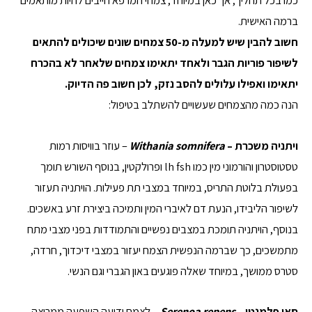
כמו בכל תהליך, אך כאן במיוחד, צמחי המרפא חייבים להיות מותאמים
ברמה האישית.
חשוב להבין שיש למעלה מ-50 צמחים שונים שיכולים להתאים
לשיפור פוריות הגבר ולאחד יתאימו צמחים שלאחר לא בהכרח
יתאימו ואפילו עלולים להסב נזק, לכן חשוב פה הדיוק.
הנה כמה מהצמחים שעשויים להשתלב בטיפול:
ויתניה משכרת –
Withania somnifera
– עוזר בוויסות רמות
טסטוסטרון והורמוני מין כמו lh fsh ופרולקטין, בנוסף השורש תומך
בפעולת בלוטת התריס, במיוחד במצבי תת פעילות. הויתניה תעזור
לשיפור הליבידו, הנעת דם לאיברי המין ותמיכה ביצירת זרע באשכים.
בנוסף, הויתניה תומכת במצבים נפשיים והתמודדות בפני מצבי מתח
מתמשכים, כך שברמה הנפשית הצמח יעזור במצבי דיכדוך, חרדה,
סטרס ממושך, במיוחד שאלה פוגעים באון הגברי וגם הנשי.
סאו פלמנטו –
Serenoa repens
–
לצמח ידועה השפעה ממריצה