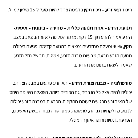
ריכוז תאי זרע –
ריכוז תקין בדגימה צריך להיות מעל ל-15 מיליון למ"ל.
תנועת הזרע – אחוז תנועה כללית – מהירה – בינונית – איטית-
הזרע אמור להגיע תוך 15 דקות מרגע הפליטה לאזור הביצית. במצב
תקין, 40% ומעלה מהזרעים נמצאים בתנועה קדימה. פגיעה ביכולת
תנועת הזרע נובעת מבעיות מבנה הזרע, צמיגות יתר של נוזל הזרע
שאמור לשאת בתוכו את הזרעים.
מורפולוגיה – מבנה וצורת הזרע –
תאי זרע פגועים במבנה וצורתם
יכולים להיות אצל כל הגברים, גם הפוריים ביותר. השאלה היא מה היחס
של תאי הזרע הפגועים לעומת התקינים. הפרעות במבנה הזרע יכולות
לנבוע מדלקתיות גבוהה, טראומה, טמפרטורה גבוהה בשק האשכים,
הפרעות גנטיות וחוסר איזון הורמונלי.
תאי דם לבנים – לויקוציטים ואריתרוציטים –
בכמות גבוהה מידי