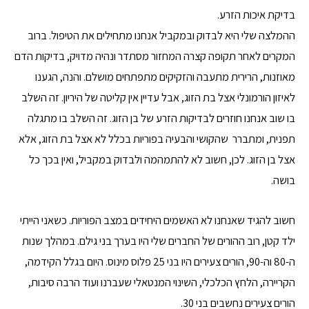
בדיקת איכות הזרע.
ההמלצה שלי היא לבדוק ובמקביל אנחנו מתחילים את הטיפול. ברוב
המקרים לאחר תקופה קצרה המחזור מסתדר ונהיה מדויק, בדיקות הדם
מאוזנות, הרירית מתעבה והזקיקים מתפתחים מושלם. והנה, הגענו
לאיזון הורמונלי אצל בת הזוג, אבל עדיין אין קליטה של היריון. זה השלב
בו שוב אנחנו חוזרים לבדיקות הזרע של בן הזוג. זה השלב בו מתגלה
תפנית, ומתברר שהקושי והבעיה בפוריות בכלל לא אצל בת הזוג, אלא
אצל בן הזוג. לכן, חשוב לא להתמהמה ולבדוק במקביל, ואין בכך כל
בושה.
חשוב להגיד שאנחנו לא האשמים היחידים במצב הפוריות. כשאני הייתי
ילד קטן, רוב ההורים של החברים שלי היו בערך בני גילם. במהלך שנות
ה-80 וה-90, הורים צעירים היו בני 25 פלוס מינוס. היום בגלל הקידמה,
הקריירה, הלחץ הכלכלי, השינוי המנטאלי שעברנו ועוד הרבה סיבות,
הורים צעירים נחשבים בני 30.