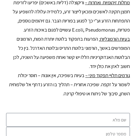
מחלות זיהומיות ואחרות
–
וריקוצלה (דליות באשכים) יפריעו לזרימת
חמצן תקינה לאשכים ומכאן לייצור זרע, כלמידיה עלולה להשפיע על
התפתחות הזרע וע"י כך לפגוע בפוריות הגבר. גם זיהומים נוספים,
פטריות, E.coli, Pseudomonas עשויים לפגום באיכות הזרע.
בעיות הורמונליות:
הפרעות בתפקוד בלוטת יותרת המוח, הורמונים
המופרשים באשך, הורמוני בלוטת התריס ובלוטת האדרנל. בין כל
הבלוטות האנדוקריניות הללו יש קשר ואחת משפיעה על השניה,
לכן
חשוב לאזן את כולן יחד.
גורמים תלויי תפקוד מיני
–
בעיות בשפיכה, אין אונות – חוסר יכולת
לשמור על זקפה. שפיכה אחורית – תהליך בו הזרע נדחף אל שלפוחית
השתן, סיבוך של ניתוח או טיפולי קרינה.