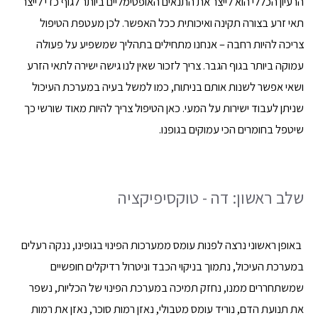
הרעיון הכללי הוא לייצר את התנאים האופטימליים ביותר לגוף כדי לייצר
תאי זרע בצורה תקינה ואיכותית ככל האפשר. לכן מעטפת הטיפול
צריכה להיות רחבה – אנחנו מתחילים בתהליך שמשפיע על פעולה
עמוקה ביותר בגוף הגבר. צריך לזכור שאין לנו גישה ישירה לתאי הזרע
ושאי אפשר לשנות אותם בניתוח, כמו למשל בעיה במערכת העיכול
שניתן לעבוד ישירות על המעי. כאן הטיפול צריך להיות מאוד שורשי כך
שיטפל בחומרים הכי עמוקים בגופנו.
שלב ראשון: דה - טוקסיפיקציה
באופן ראשוני נרצה לפנות עומס ממערכות הפינוי בגופינו, ננקה רעלים
במערכת העיכול, נתמוך בניקוי הכבד וניטרול רדיקלים חופשיים
שמשתחררים ממנו, נחזק תמיכה במערכת הפינוי של הכליות, נשפר
את תנועת הדם, נוריד עומס מטבולי, נאזן רמות סוכר, נאזן את רמות