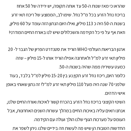
שהראו כי מאז שנות ה-50 עד אותה תקופה, יש ירידה של 50 אחוז
בריכוז נוזל הזרע בכל מ"ל נוזל. שימו לב, הממוצע של ריכוז תאי זרע
בשנות ה-50 היה כ 113 מיליון, ואילו היום הנתון הזה עומד על 60 מיליון,
וזאת אף על פי כל הקידמה והשכלולים שיש לנו באורח החיים המודרני!
ארגון הבריאות העולמי WHO הוריד את סטנדרט הפריון של הגבר ל- 20
מיליון תאי זרע למ"ל ולאחרונה אפילו הוריד אותו ל-15 מיליון – שזה
כמעט עשירית ממה שהיה בשנות ה-50.
כלומר היום, ריכוז נוזל זרע תקין נע בין 15-20 מיליון למ"ל בלבד, בעוד
שלפני 70 שנה היה מעל 110 מיליון תאי זרע למ"ל! זה נתון שאותי באופן
אישי הדהים.
השינוי הקיצוני בריכוז נוזל הזרע בהכרח קשור לאיכות ואורח החיים שלנו,
אנחנו רואים עליה באיכות החיים במהלך עשרות השנים האחרונות, אבל
העומס על מערכות הגוף שלנו הולך ועולה עם הקידמה.
החדשות הטובות הן שיש מה לעשות וזה בידיים שלנו. ניתן לשפר את