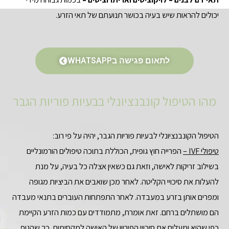
יכולים להראות שיש בעיה בכושר תנועתם של תאי הזרע.
לתאום פגישה בWHATSAPP
מהו הטיפול קונבנציונלי בבעיות פוריות הגבר
הטיפול הקונבנציונלי לבעיות פוריות הגבר, יהיה על פי רוב:
טיפולי IVF –
הפרייה חוץ גופית, הכוללת בתוכה טיפולים הורמונליים
בשילוב זריקות לאישה, וזאת גם כשאין אצלה כל בעיה, על מנת
להעלות את סיכויי הקליטה. לאחר מכן שואבים את הביציות מגופה
ומפרים אותן בזרע במעבדה. לאחר התפתחות העוברים בתנאי מעבדה
הם מושתלים ברחם. זאת אומרת, מתמודדים עם כמות הזרע הקיימת
כפי שהיא ומעלים את סיכויי הפיריון של האישה למקסימום, כך שהגוף