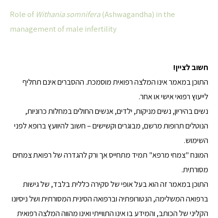
Role of
Withania somnifera
(Ashwagandha) in the
management of male infertility
חשוב לציין!
התוכן במאמר אינו המלצה רפואית מוסמכת. ההסברים אינם תחליף
לייעוץ רפואי אישי או אחר.
נשים בהיריון, נשים מניקות, ילדים, אנשים החולים במחלות כרוניות,
הנוטלים תרופות מרשם, מבוגרים וקשישים – חשוב להיוועץ ברופא לפני
השימוש.
המונח "צמחי מרפא" תמיד מתחייס אך ורק להגדרה של רפואת צמחים
מסורתית.
התוכן במאמר זה הוא בעל אופי של סקירה כללית בלבד, של גישות
ברפואה המשלימה, הנטורופתיה וברפואה הסינית המסורתית ושל ניסיונו
הקליני של הכותב, והמידע בו אינו התווייתי ואינו מהווה המלצה רפואית