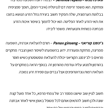
ומחזקת. הוא משפר זרימת דם לגניטליה (איברי המין), תומך ספציפית
בבלוטת הערמונית, שלה תפקיד חשוב ביצירת נוזל הזרע הנושא בתוכו
את תאי הזרע לאחר הפליטה. הוא יכול לתמוך בשיפור איכות הזרע
מבחינה כמותית ותנועתיות. משפר ליבידו.
ג'ינסנג קוריאני –
Panax ginseng
– תורם להעלאת אנרגיה, השפעה
ממריצה, מחזקת ומעוררת. ידוע בהשפעתו לשיפור האון הגברי. מחקרים
מראים כי לג'ינסנג הקוריאני יכולת להעלאת טסטוסטרון כשיש חוסר
בהורמון ולמנוע עליה עודפת מהורמון זה. בנוסף הראה במחקרים על
העלאת רמות גונדוטרופינים אצל גברים עם ספירת זרע נמוכה.
חשוב לציין שוב שישנו מספר רב של צמחי מרפא, כל אחד פועל קצת
שונה ולכן חשוב להתאים אותם לכל מטופל באופן אישי לאחר אבחנה
ובהתאם למצב הפיזי והנפשי של כח אחד.