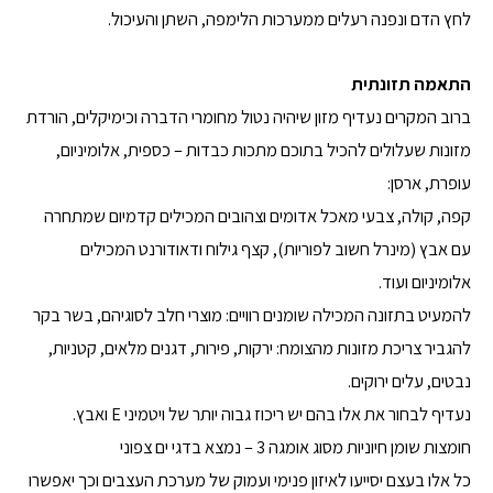
לחץ הדם ונפנה רעלים ממערכות הלימפה, השתן והעיכול.
התאמה תזונתית
ברוב המקרים נעדיף מזון שיהיה נטול מחומרי הדברה וכימיקלים, הורדת
מזונות שעלולים להכיל בתוכם מתכות כבדות – כספית, אלומיניום,
עופרת, ארסן:
קפה, קולה, צבעי מאכל אדומים וצהובים המכילים קדמיום שמתחרה
עם אבץ (מינרל חשוב לפוריות), קצף גילוח ודאודורנט המכילים
אלומיניום ועוד.
להמעיט בתזונה המכילה שומנים רוויים: מוצרי חלב לסוגיהם, בשר בקר
להגביר צריכת מזונות מהצומח: ירקות, פירות, דגנים מלאים, קטניות,
נבטים, עלים ירוקים.
נעדיף לבחור את אלו בהם יש ריכוז גבוה יותר של ויטמיני E ואבץ.
חומצות שומן חיוניות מסוג אומגה 3 – נמצא בדגי ים צפוני
כל אלו בעצם יסייעו לאיזון פנימי ועמוק של מערכת העצבים וכך יאפשרו