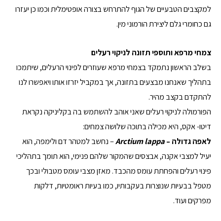
למקצבים הטבעיים של הגוף להתרחש בצורה אופטימלית וכמו כן יעזרו
גם כחומרי גלם ליצירת הורמוני מין.
צמחי מרפא ותוספי תזונה לניקוי רעלים
בשלב הראשון נתמקד בצמחי מרפא שעוזרים לפינוי הרעלים, שיתמכו
בתהליך שאנחנו מבצעים בתזונה, אך במקביל יזרזו אותו ויאפשרו לנו
להתקדם בקצב מהיר.
הפורמולה לניקוי רעלים שאני אוהב להשתמש בה בקליניקה נקראת
דיטו- אקס, היא מכילה בתוכה שלושה צמחים:
לאפה גדולה –
Arctium lappa
– נחשב למטהר דם ולימפה, הוא
יעיל למצבי אקנה, אבצסים שהמקור שלהם פנימי, הוא תומך בתהליכי
פינוי רעלים והפחתת עומס מהכבד. מאזן מצבי עומס מטבולי ובכך
מטפל בבעיות שנוצרות בעקבותיו, כמו בעיות ראומטיות, דלקות
מפרקים ועוד.