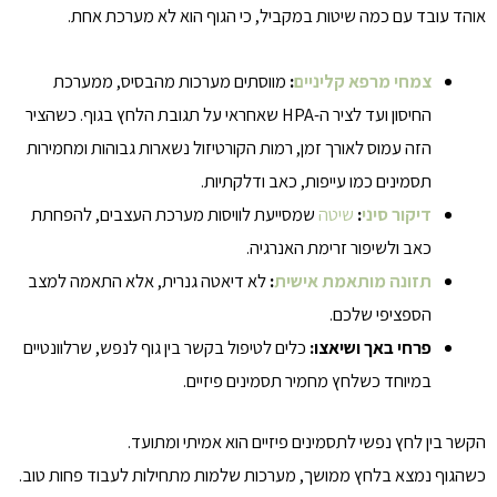
אוהד עובד עם כמה שיטות במקביל, כי הגוף הוא לא מערכת אחת.
צמחי מרפא קליניים
:
מווסתים מערכות מהבסיס, ממערכת
החיסון ועד לציר ה-HPA שאחראי על תגובת הלחץ בגוף. כשהציר
הזה עמוס לאורך זמן, רמות הקורטיזול נשארות גבוהות ומחמירות
תסמינים כמו עייפות, כאב ודלקתיות.
דיקור סיני
:
שיטה
שמסייעת לוויסות מערכת העצבים, להפחתת
כאב ולשיפור זרימת האנרגיה.
תזונה מותאמת אישית
:
לא דיאטה גנרית, אלא התאמה למצב
הספציפי שלכם.
פרחי באך ושיאצו:
כלים לטיפול בקשר בין גוף לנפש, שרלוונטיים
במיוחד כשלחץ מחמיר תסמינים פיזיים.
הקשר בין לחץ נפשי לתסמינים פיזיים הוא אמיתי ומתועד.
כשהגוף נמצא בלחץ ממושך, מערכות שלמות מתחילות לעבוד פחות טוב.