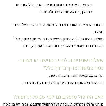
זמן. מטפל שמבטיח תוצאות מהירות מדי, בלי להסביר את
התהליך, כנראה מוכר ציפיות ולא טיפול.
הנקודה החמישית חשובה במיוחד למי שמגיע אחרי שנים של ניסיונות
כושלים.
שאלו את המטפל: "מה הסימן הראשון שאדע שאנחנו בכיוון הנכון?"
תשובה ברורה ומפורטת היא סימן טוב. תשובה עמומה, פחות.
שאלות שמגיעות לפני הפגישה הראשונה
כמה פגישות צריך בדרך כלל?
תלוי במצב ובמשך הזמן שהבעיה קיימת.
כבר אחרי הפגישה הראשונה יש תוכנית ברורה עם כיוון מוגדר.
האם הטיפול מתאים גם למי שנוטל תרופות?
כן. הגישה האינטגרטיבית עובדת לצד הרפואה הקונבנציונלית, לא במקומה.