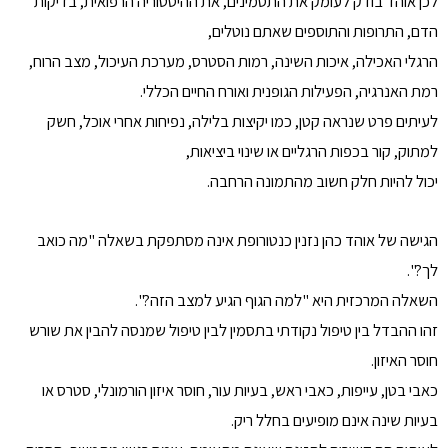
לכן אוהד בודק לעומק את התסמינים, את ההיסטוריה הרפואית, בדיקות
הדם, התרופות והתוספים שאתם נוטלים,
הרגלי האכילה, איכות השינה, רמות הסטרס, מערכת העיכול, מצב הרוח,
רמת האנרגיה, הפעילות הגופנית ואורח החיים הכללי.
לעיתים פרט שנראה קטן, כמו יקיצות בלילה, נפיחות אחרי אוכל, חשק
למתוק, קור בכפות הרגליים או שינוי ביציאות,
יכול להיות חלק חשוב מהתמונה הרחבה.
הגישה של אוהד כהן נזנין כנטורופת אינה מסתפקת בשאלה "מה כואב
לך?".
השאלה המרכזית היא "למה הגוף הגיע למצב הזה?".
זהו ההבדל בין טיפול נקודתי בתסמין לבין טיפול שמנסה להבין את שורש
חוסר האיזון.
כאבי בטן, עייפות, כאבי ראש, בעיות עור, חוסר איזון הורמונלי, סטרס או
בעיות שינה אינם מופיעים בחלל ריק.