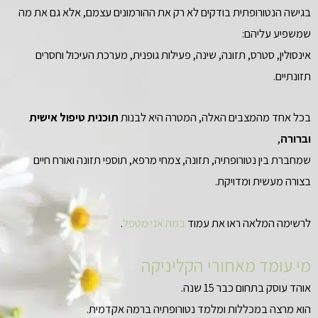
בגישה הנטורופתית בודקים לא רק את ההורמונים עצמם, אלא גם את מה
שמשפיע עליהם:
אינסולין, סטרס, תזונה, שינה, פעילות גופנית, מערכת העיכול וחסרים
תזונתיים.
בכל אחד מהמצבים האלה, המטרה היא לבנות
תוכנית טיפול אישית
וברורה
,
שמחברת בין נטורופתיה, תזונה, צמחי מרפא, תוספי תזונה ואורח חיים
בצורה מעשית ומדויקת.
לרשימה המלאה ראו את עמוד
במה אני מטפל
.
מי עומד מאחורי הקליניקה
אוהד עוסק בתחום כבר 15 שנה.
הוא מרצה במכללות ומלמד נטורופתיה ברמה אקדמית.