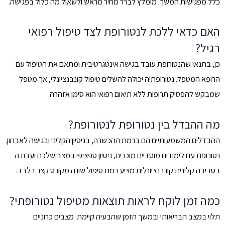
כלל מפגישות המשך. מומלץ לברר מחיר מראש ולשאול מה כלול בפגישה.
האם כדאי ללכת לנטורופת לצד טיפול רפואי
רגיל?
כן, בתנאי שהנטורופת עובד בגישה אינטגרטיבית ומתאם את הטיפול עם
הרופא המטפל. נטורופתיה יכולה להשלים טיפול קונבנציונלי, אך מטפל
שמבקש להפסיק תרופות ללא תיאום רפואי הוא סימן אזהרה.
מה ההבדל בין נטורופת לנטורופת?
ההבדלים המשמעותיים הם ברמת ההכשרה, בניסיון הקליני ובגישה לאבחון.
נטורופת עם לימודים מוסדיים מוכרים, ניסיון ספציפי במצב שלכם ועבודה
בסביבה קלינית קונבנציונלית מציע רמת טיפול שונה מקורס קצר בלבד.
כמה זמן לוקח לראות תוצאות מטיפול נטורופתי?
תלוי במצב הבריאותי ובמשך הזמן שהבעיה קיימת. מצבים כרוניים