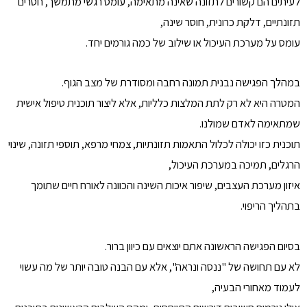
לעיתים הם קשורים לתזונה שאינה מתאימה, עומס רגשי מתמשך, חסרים
תזונתיים, דלקת כרונית, חוסר שינה,
עומס על מערכת העיכול או שילוב של כמה גורמים יחד.
במהלך הפגישה נבנית תמונה רחבה ומסודרת של מצב הגוף.
המטרה היא לא רק לתת המלצות כלליות, אלא ליצור תוכנית טיפול אישית
שמתאימה לאדם שמולנו.
תוכנית כזו יכולה לכלול התאמות תזונתיות, צמחי מרפא, תוספי תזונה, שינוי
הרגלים, תמיכה במערכת העיכול,
איזון מערכת העצבים, שיפור איכות השינה והכוונה לאורח חיים שתומך
בתהליך הריפוי.
בסיום הפגישה הראשונה אתם יוצאים עם כיוון ברור.
לא עם תחושה של "ננסה ונראה", אלא עם הבנה טובה יותר של מה עשוי
לעמוד מאחורי הבעיה,