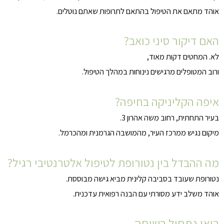
אוהד מתאם את הטיפול בהתאם לתרופות שאתם נוטלים.
האם דיקור סיני כואב?
לא. המחטים דקות מאוד,
ורוב המטופלים מרגישים נינוחות במהלך הטיפול.
איפה הקליניקה בחיפה?
בעיר התחתית, רחוב משה אהרון 3.
מיקום נגיש ממרכז העיר, מהמושבה הגרמנית ומהכרמל.
מה ההבדל בין נטורופת לטיפול אלטרנטיבי רגיל?
נטורופת שעובד בסביבה קלינית מביא גישה מבוססת.
אוהד משלב ידע מסורתי עם הבנה רפואית עדכנית.
בואו נתחיל בשיחה